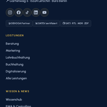
📍 Gartenweg 5 · 15324 Letschin · Büro Berlin
🤝 DEHOGA Partner
📊 DATEV zertifiziert
📺 SAT.1 · RTL · MDR · ZDF
LEISTUNGEN
Beratung
Marketing
Lohnbuchhaltung
Buchhaltung
Digitalisierung
Alle Leistungen
WISSEN & NEWS
Wissenshub
BWA & Controlling