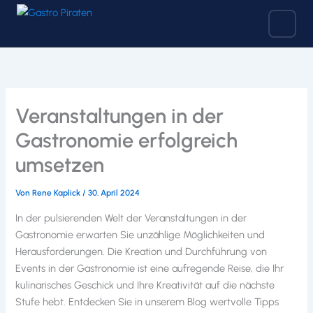
Zum
Inhalt
springen
Veranstaltungen in der
Gastronomie erfolgreich
umsetzen
Von
Rene Kaplick
/
30. April 2024
In der pulsierenden Welt der Veranstaltungen in der
Gastronomie erwarten Sie unzählige Möglichkeiten und
Herausforderungen. Die Kreation und Durchführung von
Events in der Gastronomie ist eine aufregende Reise, die Ihr
kulinarisches Geschick und Ihre Kreativität auf die nächste
Stufe hebt. Entdecken Sie in unserem Blog wertvolle Tipps