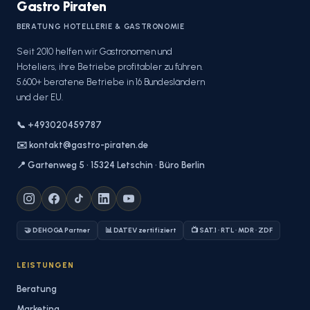
Gastro Piraten
BERATUNG HOTELLERIE & GASTRONOMIE
Seit 2010 helfen wir Gastronomen und
Hoteliers, ihre Betriebe profitabler zu führen.
5.600+ beratene Betriebe in 16 Bundesländern
und der EU.
📞 +493020459787
✉️ kontakt@gastro-piraten.de
📍 Gartenweg 5 · 15324 Letschin · Büro Berlin
🤝 DEHOGA Partner
📊 DATEV zertifiziert
📺 SAT.1 · RTL · MDR · ZDF
LEISTUNGEN
Beratung
Marketing