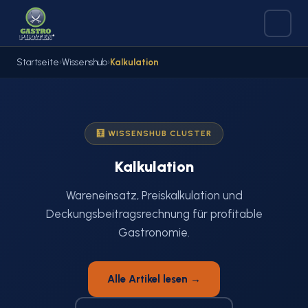
Zum
Inhalt
springen
Startseite
›
Wissenshub
›
Kalkulation
🧮 WISSENSHUB CLUSTER
Kalkulation
Wareneinsatz, Preiskalkulation und
Deckungsbeitragsrechnung für profitable
Gastronomie.
Alle Artikel lesen →