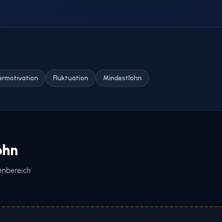
ermotivation
Fluktuation
Mindestlohn
ohn
enbereich