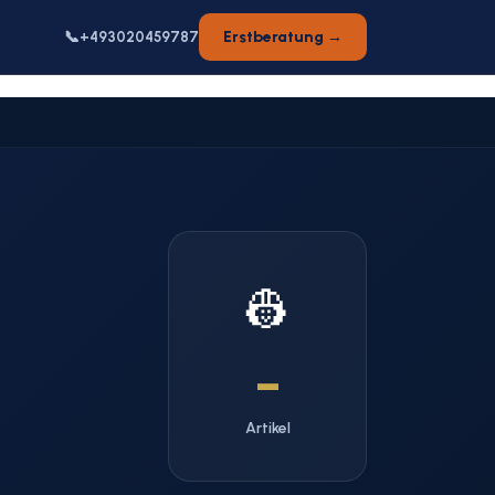
📞
Erstberatung →
+493020459787
👷
–
Artikel