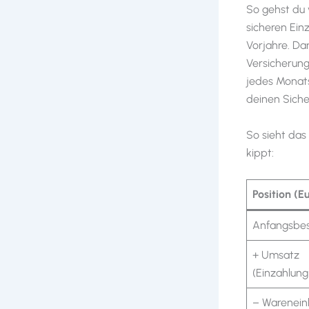
So gehst du 
sicheren Ein
Vorjahre. Da
Versicherung
jedes Monats
deinen Siche
So sieht das
kippt:
Position (E
Anfangsbe
+ Umsatz
(Einzahlung
– Warenein