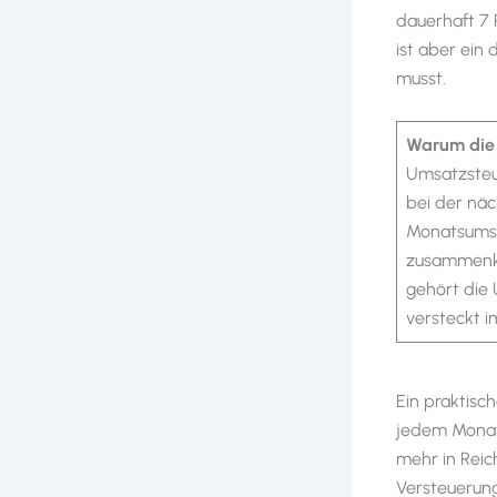
dauerhaft 7 
ist aber ein
musst.
Warum die 
Umsatzsteue
bei der näc
Monatsumsa
zusammenko
gehört die 
versteckt 
Ein praktisc
jedem Monats
mehr in Reic
Versteuerung