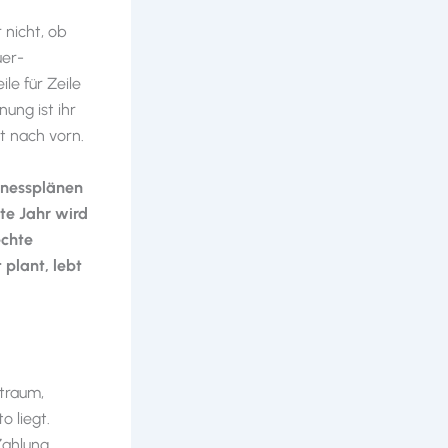
 nicht, ob
uer-
le für Zeile
nung ist ihr
t nach vorn.
inessplänen
te Jahr wird
echte
 plant, lebt
traum,
o liegt.
Zahlung