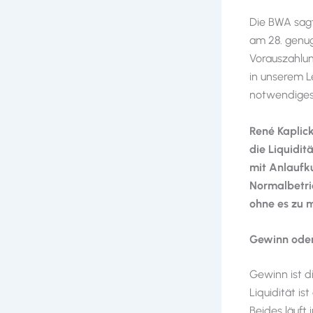
Die BWA sagt 
am 28. genug
Vorauszahlung
in unserem L
notwendiges 
René Kaplic
die Liquidi
mit Anlaufk
Normalbetrie
ohne es zu me
Gewinn oder 
Gewinn ist d
Liquidität i
Beides läuft