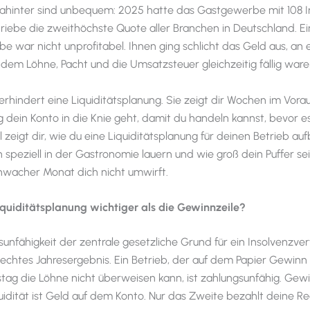
dahinter sind unbequem: 2025 hatte das Gastgewerbe mit 108 
triebe die zweithöchste Quote aller Branchen in Deutschland. Ein
ebe war nicht unprofitabel. Ihnen ging schlicht das Geld aus, an
 dem Löhne, Pacht und die Umsatzsteuer gleichzeitig fällig ware
rhindert eine Liquiditätsplanung. Sie zeigt dir Wochen im Vorau
dein Konto in die Knie geht, damit du handeln kannst, bevor es
l zeigt dir, wie du eine Liquiditätsplanung für deinen Betrieb auf
n speziell in der Gastronomie lauern und wie groß dein Puffer se
hwacher Monat dich nicht umwirft.
quiditätsplanung wichtiger als die Gewinnzeile?
unfähigkeit der zentrale gesetzliche Grund für ein Insolvenzverf
hlechtes Jahresergebnis. Ein Betrieb, der auf dem Papier Gewin
tstag die Löhne nicht überweisen kann, ist zahlungsunfähig. Gewi
uidität ist Geld auf dem Konto. Nur das Zweite bezahlt deine R