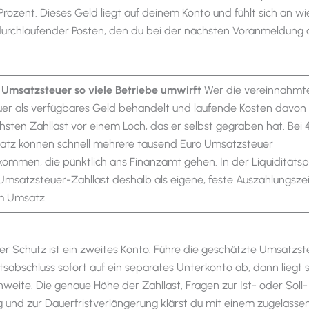
Prozent. Dieses Geld liegt auf deinem Konto und fühlt sich an w
 durchlaufender Posten, den du bei der nächsten Voranmeldung
Umsatzsteuer so viele Betriebe umwirft
Wer die vereinnahmt
r als verfügbares Geld behandelt und laufende Kosten davon z
hsten Zahllast vor einem Loch, das er selbst gegraben hat. Bei
tz können schnell mehrere tausend Euro Umsatzsteuer
mmen, die pünktlich ans Finanzamt gehen. In der Liquiditäts
Umsatzsteuer-Zahllast deshalb als eigene, feste Auszahlungszeil
im Umsatz.
her Schutz ist ein zweites Konto: Führe die geschätzte Umsatzst
abschluss sofort auf ein separates Unterkonto ab, dann liegt s
hweite. Die genaue Höhe der Zahllast, Fragen zur Ist- oder Soll-
 und zur Dauerfristverlängerung klärst du mit einem zugelasse