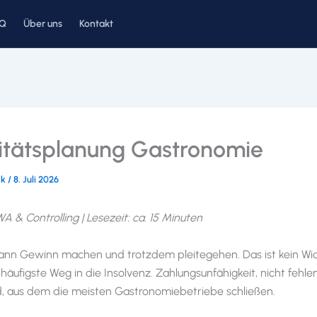
AQ
Über uns
Kontakt
ditätsplanung Gastronomie
ck
/
8. Juli 2026
A & Controlling | Lesezeit: ca. 15 Minuten
kann Gewinn machen und trotzdem pleitegehen. Das ist kein Wi
häufigste Weg in die Insolvenz. Zahlungsunfähigkeit, nicht fehl
d, aus dem die meisten Gastronomiebetriebe schließen.