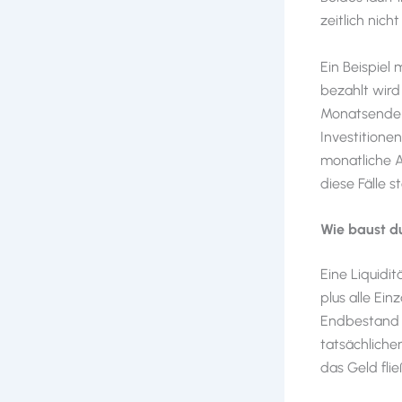
zeitlich nic
Ein Beispiel
bezahlt wird
Monatsende a
Investitionen
monatliche A
diese Fälle 
Wie baust du
Eine Liquidi
plus alle Ei
Endbestand i
tatsächliche
das Geld flie