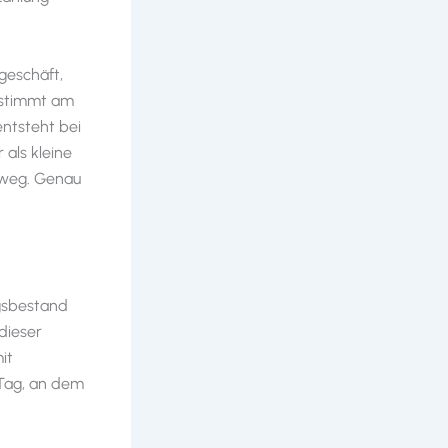
geschäft,
h stimmt am
entsteht bei
 als kleine
t weg. Genau
ngsbestand
dieser
it
 Tag, an dem