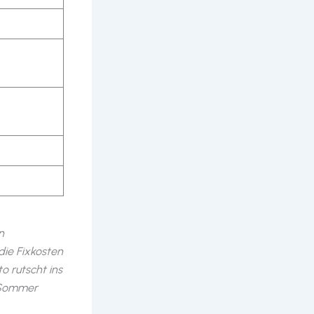
n
die Fixkosten
o rutscht ins
m Sommer