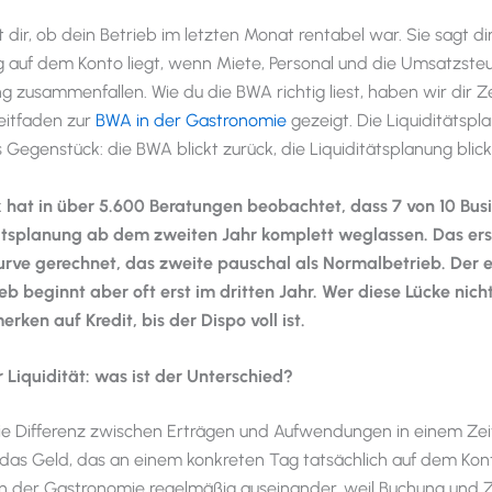
dir, ob dein Betrieb im letzten Monat rentabel war. Sie sagt dir
 auf dem Konto liegt, wenn Miete, Personal und die Umsatzste
 zusammenfallen. Wie du die BWA richtig liest, haben wir dir Zei
eitfaden zur
BWA in der Gastronomie
gezeigt. Die Liquiditätspla
Gegenstück: die BWA blickt zurück, die Liquiditätsplanung blick
k hat in über 5.600 Beratungen beobachtet, dass 7 von 10 Bus
tätsplanung ab dem zweiten Jahr komplett weglassen. Das ers
urve gerechnet, das zweite pauschal als Normalbetrieb. Der 
b beginnt aber oft erst im dritten Jahr. Wer diese Lücke nicht
rken auf Kredit, bis der Dispo voll ist.
Liquidität: was ist der Unterschied?
ie Differenz zwischen Erträgen und Aufwendungen in einem Zei
st das Geld, das an einem konkreten Tag tatsächlich auf dem Kont
 in der Gastronomie regelmäßig auseinander, weil Buchung und 