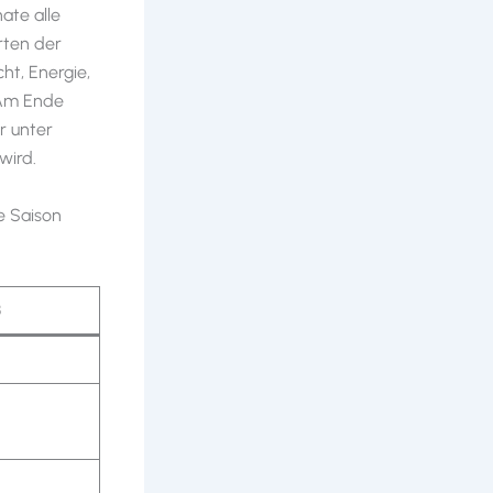
ate alle
rten der
ht, Energie,
 Am Ende
r unter
wird.
e Saison
3