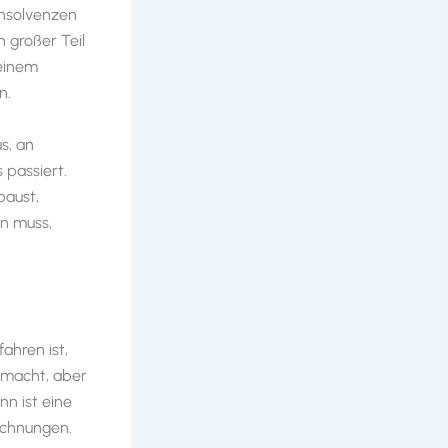
Insolvenzen
 großer Teil
 einem
n.
s, an
 passiert.
baust,
in muss,
ahren ist,
n macht, aber
nn ist eine
echnungen.