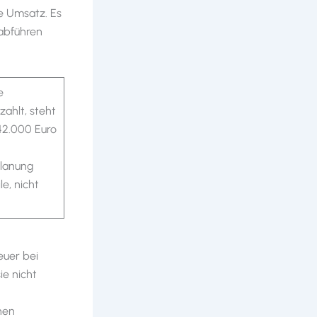
ie Umsatz. Es
 abführen
e
ahlt, steht
 42.000 Euro
planung
e, nicht
euer bei
ie nicht
nen