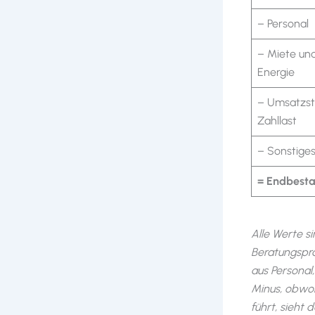
– Personal
– Miete un
Energie
– Umsatzst
Zahllast
– Sonstige
= Endbest
Alle Werte si
Beratungspra
aus Personal
Minus, obwo
führt, sieht