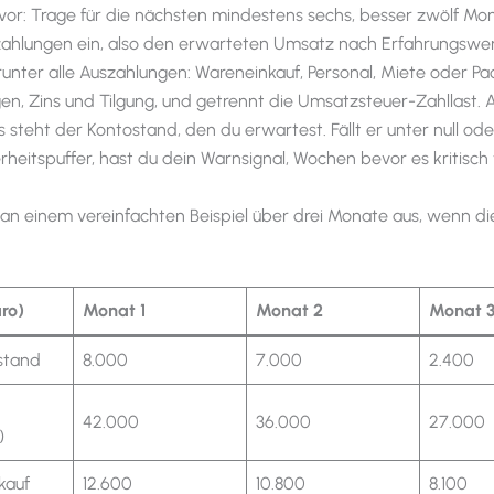
vor: Trage für die nächsten mindestens sechs, besser zwölf Mon
zahlungen ein, also den erwarteten Umsatz nach Erfahrungswe
runter alle Auszahlungen: Wareneinkauf, Personal, Miete oder Pac
en, Zins und Tilgung, und getrennt die Umsatzsteuer-Zahllast.
 steht der Kontostand, den du erwartest. Fällt er unter null ode
rheitspuffer, hast du dein Warnsignal, Wochen bevor es kritisch 
 an einem vereinfachten Beispiel über drei Monate aus, wenn di
uro)
Monat 1
Monat 2
Monat 
stand
8.000
7.000
2.400
42.000
36.000
27.000
)
kauf
12.600
10.800
8.100