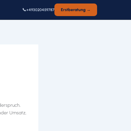
📞
Erstberatung →
+493020459787
derspruch,
ender Umsatz,