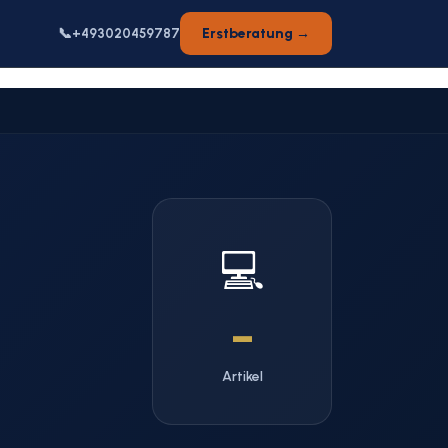
📞
Erstberatung →
+493020459787
💻
–
Artikel