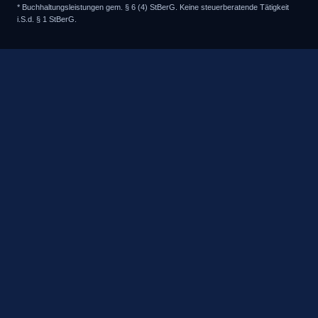
* Buchhaltungsleistungen gem. § 6 (4) StBerG. Keine steuerberatende Tätigkeit
i.S.d. § 1 StBerG.