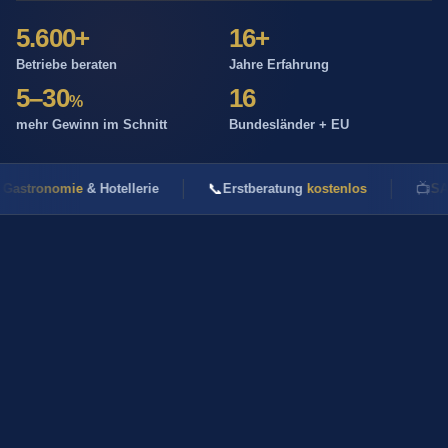
5.600+
16+
Betriebe beraten
Jahre Erfahrung
5–30
16
%
mehr Gewinn im Schnitt
Bundesländer + EU
📞
📺
ronomie
& Hotellerie
Erstberatung
kostenlos
SAT.1 · 