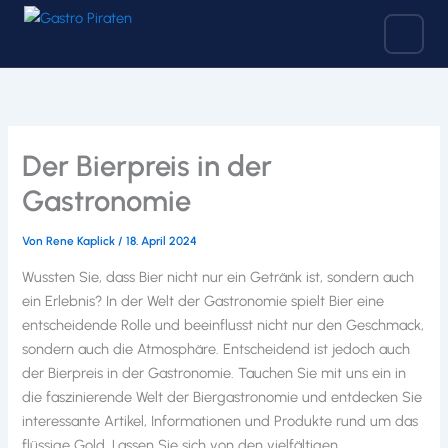
Zum
Inhalt
springen
Der Bierpreis in der
Gastronomie
Von
Rene Kaplick
/
18. April 2024
Wussten Sie, dass Bier nicht nur ein Getränk ist, sondern auch
ein Erlebnis? In der Welt der Gastronomie spielt Bier eine
entscheidende Rolle und beeinflusst nicht nur den Geschmack,
sondern auch die Atmosphäre. Entscheidend ist jedoch auch
der Bierpreis in der Gastronomie. Tauchen Sie mit uns ein in
die faszinierende Welt der Biergastronomie und entdecken Sie
interessante Artikel, Informationen und Produkte rund um das
flüssige Gold. Lassen Sie sich von den vielfältigen