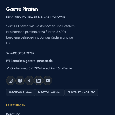
Gastro Piraten
BERATUNG HOTELLERIE & GASTRONOMIE
Seit 2010 helfen wir Gastronomen und Hoteliers,
ihre Betriebe profitabler zu führen. 5.600+
beratene Betriebe in 16 Bundesländern und der
EU.
📞 +493020459787
✉️ kontakt@gastro-piraten.de
📍 Gartenweg 5 · 15324 Letschin · Büro Berlin
🤝 DEHOGA Partner
📊 DATEV zertifiziert
📺 SAT.1 · RTL · MDR · ZDF
LEISTUNGEN
Beratung