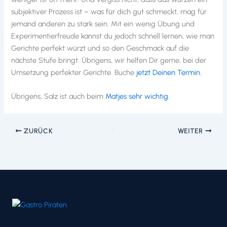
subjektiver Prozess ist – was für dich gut schmeckt, mag für
jemand anderen zu stark sein. Mit ein wenig Übung und
Experimentierfreude kannst du jedoch schnell lernen, wie man
Gerichte perfekt würzt und so den Geschmack auf die
nächste Stufe bringt. Übrigens, wir helfen Dir gerne, bei der
Umsetzung perfekter Gerichte. Buche
jetzt Deinen Termin
.
Übrigens, Salz ist auch beim
Matjes sehr wichtig
.
ZURÜCK
WEITER