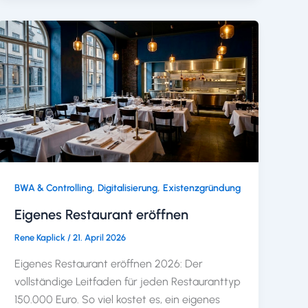
,
,
BWA & Controlling
Digitalisierung
Existenzgründung
Eigenes Restaurant eröffnen
Rene Kaplick
/
21. April 2026
Eigenes Restaurant eröffnen 2026: Der
vollständige Leitfaden für jeden Restauranttyp
150.000 Euro. So viel kostet es, ein eigenes