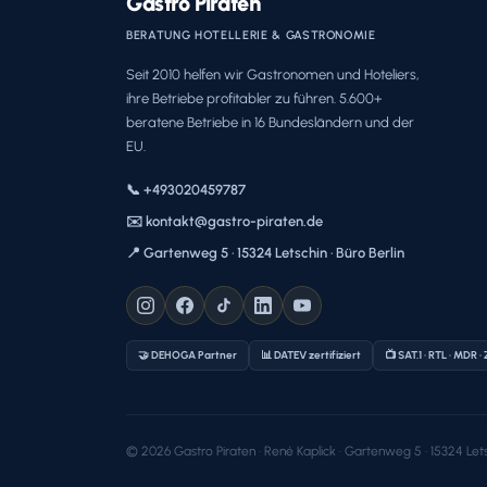
Gastro Piraten
BERATUNG HOTELLERIE & GASTRONOMIE
Seit 2010 helfen wir Gastronomen und Hoteliers,
ihre Betriebe profitabler zu führen. 5.600+
beratene Betriebe in 16 Bundesländern und der
EU.
📞 +493020459787
✉️ kontakt@gastro-piraten.de
📍 Gartenweg 5 · 15324 Letschin · Büro Berlin
🤝 DEHOGA Partner
📊 DATEV zertifiziert
📺 SAT.1 · RTL · MDR ·
© 2026 Gastro Piraten · René Kaplick · Gartenweg 5 · 15324 Lets