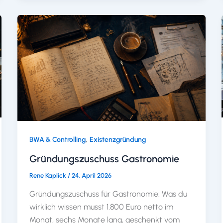
,
BWA & Controlling
Existenzgründung
Gründungszuschuss Gastronomie
Rene Kaplick
/
24. April 2026
Gründungszuschuss für Gastronomie: Was du
wirklich wissen musst 1.800 Euro netto im
Monat, sechs Monate lang, geschenkt vom