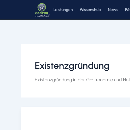
Zum
Leistungen
Wissenshub
News
F
Inhalt
springen
Existenzgründung
Existenzgründung in der Gastronomie und Hote