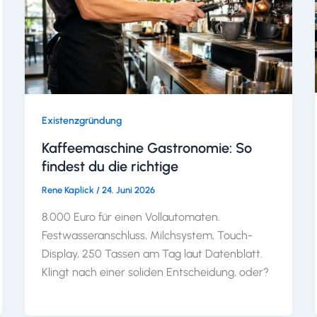
Existenzgründung
Kaffeemaschine Gastronomie: So
findest du die richtige
Rene Kaplick
/
24. Juni 2026
8.000 Euro für einen Vollautomaten.
Festwasseranschluss, Milchsystem, Touch-
Display, 250 Tassen am Tag laut Datenblatt.
Klingt nach einer soliden Entscheidung, oder?