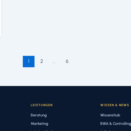
1
2
…
6
LEISTUNGEN
WISSEN & NEWS
Beratung
Wissenshub
Marketing
BWA & Controllin