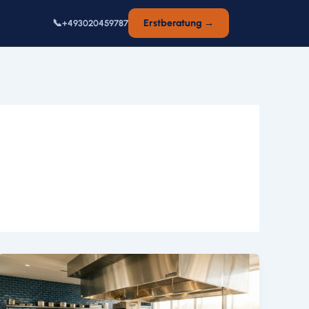
📞
Erstberatung →
+493020459787