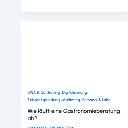
,
,
BWA & Controlling
Digitalisierung
,
,
Existenzgründung
Marketing
Personal & Lohn
Wie läuft eine Gastronomieberatung
ab?
Rene Kaplick
/
14. April 2026