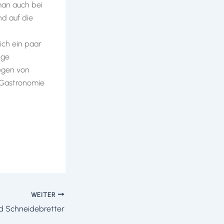
man auch bei
nd auf die
ich ein paar
ige
egen von
r Gastronomie
WEITER
 Schneidebretter