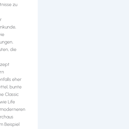
tnisse zu
r
enkunde,
wie
rungen,
uten, die
nzept
rn
nfalls eher
ttel, bunte
he Classic
wie Life
, moderneren
urchaus
m Beispiel