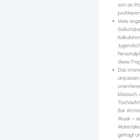
sich an P
profitieren
Viele ang
Selbstübe
Kalkulati
Jugendsch
Personalpl
diese Fra
Das Inter
anpassen.
orientiere
klassisch
Tischaufst
Bar Atmos
Musik – a
Materialie
gefragt u