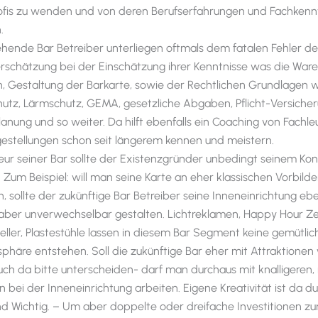
rofis zu wenden und von deren Berufserfahrungen und Fachkenn
.
ehende Bar Betreiber unterliegen oftmals dem fatalen Fehler de
rschätzung bei der Einschätzung ihrer Kenntnisse was die War
on, Gestaltung der Barkarte, sowie der Rechtlichen Grundlagen 
utz, Lärmschutz, GEMA, gesetzliche Abgaben, Pflicht-Versiche
anung und so weiter. Da hilft ebenfalls ein Coaching von Fachle
gestellungen schon seit längerem kennen und meistern.
ieur seiner Bar sollte der Existenzgründer unbedingt seinem Ko
 Zum Beispiel: will man seine Karte an eher klassischen Vorbilde
n, sollte der zukünftige Bar Betreiber seine Inneneinrichtung ebe
, aber unverwechselbar gestalten. Lichtreklamen, Happy Hour Ze
eller, Plastestühle lassen in diesem Bar Segment keine gemütlic
phäre entstehen. Soll die zukünftige Bar eher mit Attraktionen 
uch da bitte unterscheiden- darf man durchaus mit knalligeren
n bei der Inneneinrichtung arbeiten. Eigene Kreativität ist da d
nd Wichtig. – Um aber doppelte oder dreifache Investitionen zu