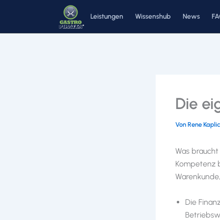
Zum
Leistungen
Wissenshub
News
F
Inhalt
springen
Die ei
Von
Rene Kapli
Was braucht 
Kompetenz be
Warenkunde, 
Die Finan
Betriebswi