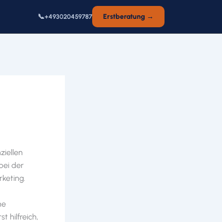
📞
Erstberatung →
+493020459787
ziellen
bei der
rketing.
ne
t hilfreich,