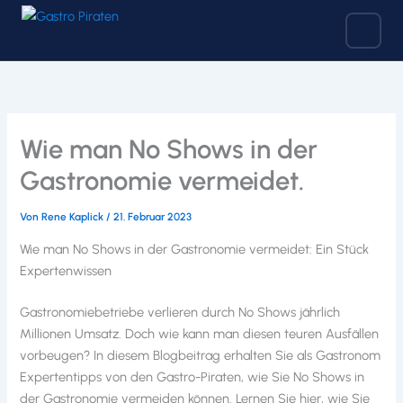
Zum
Inhalt
springen
Wie man No Shows in der
Gastronomie vermeidet.
Von
Rene Kaplick
/
21. Februar 2023
Wie man No Shows in der Gastronomie vermeidet: Ein Stück
Expertenwissen
Gastronomiebetriebe verlieren durch No Shows jährlich
Millionen Umsatz. Doch wie kann man diesen teuren Ausfällen
vorbeugen? In diesem Blogbeitrag erhalten Sie als Gastronom
Expertentipps von den Gastro-Piraten, wie Sie No Shows in
der Gastronomie vermeiden können. Lernen Sie hier, wie Sie