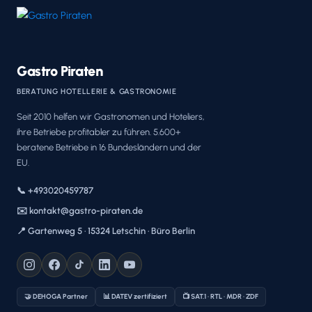
Gastro Piraten
BERATUNG HOTELLERIE & GASTRONOMIE
Seit 2010 helfen wir Gastronomen und Hoteliers,
ihre Betriebe profitabler zu führen. 5.600+
beratene Betriebe in 16 Bundesländern und der
EU.
📞 +493020459787
✉️ kontakt@gastro-piraten.de
📍 Gartenweg 5 · 15324 Letschin · Büro Berlin
🤝 DEHOGA Partner
📊 DATEV zertifiziert
📺 SAT.1 · RTL · MDR · ZDF