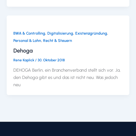
,
,
,
BWA & Controlling
Digitalisierung
Existenzgründung
,
Personal & Lohn
Recht & Steuern
Dehoga
Rene Kaplick
/
30. Oktober 2018
DEHOGA Berlin, ein Branchenverband stellt sich vor. Ja,
den Dehoga gibt es und das ist nicht neu. Was jedoch
neu