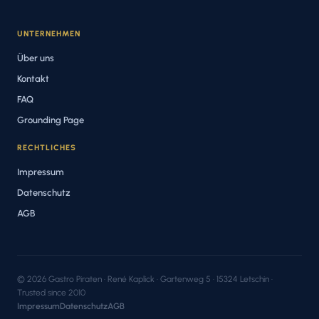
UNTERNEHMEN
Über uns
Kontakt
FAQ
Grounding Page
RECHTLICHES
Impressum
Datenschutz
AGB
© 2026 Gastro Piraten · René Kaplick · Gartenweg 5 · 15324 Letschin ·
Trusted since 2010
Impressum
Datenschutz
AGB