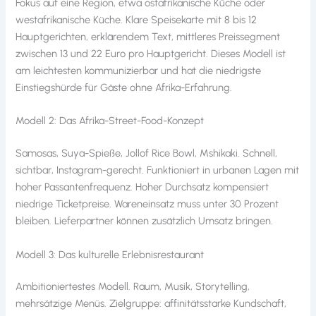
Fokus auf eine Region, etwa ostafrikanische Küche oder
westafrikanische Küche. Klare Speisekarte mit 8 bis 12
Hauptgerichten, erklärendem Text, mittleres Preissegment
zwischen 13 und 22 Euro pro Hauptgericht. Dieses Modell ist
am leichtesten kommunizierbar und hat die niedrigste
Einstiegshürde für Gäste ohne Afrika-Erfahrung.
Modell 2: Das Afrika-Street-Food-Konzept
Samosas, Suya-Spieße, Jollof Rice Bowl, Mshikaki. Schnell,
sichtbar, Instagram-gerecht. Funktioniert in urbanen Lagen mit
hoher Passantenfrequenz. Hoher Durchsatz kompensiert
niedrige Ticketpreise. Wareneinsatz muss unter 30 Prozent
bleiben. Lieferpartner können zusätzlich Umsatz bringen.
Modell 3: Das kulturelle Erlebnisrestaurant
Ambitioniertestes Modell. Raum, Musik, Storytelling,
mehrsätzige Menüs. Zielgruppe: affinitätsstarke Kundschaft,