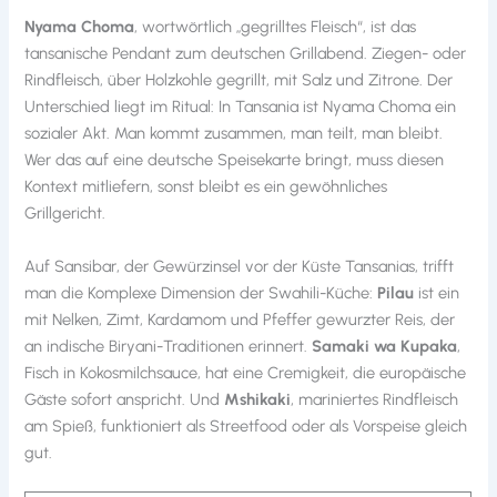
Nyama Choma
, wortwörtlich „gegrilltes Fleisch“, ist das
tansanische Pendant zum deutschen Grillabend. Ziegen- oder
Rindfleisch, über Holzkohle gegrillt, mit Salz und Zitrone. Der
Unterschied liegt im Ritual: In Tansania ist Nyama Choma ein
sozialer Akt. Man kommt zusammen, man teilt, man bleibt.
Wer das auf eine deutsche Speisekarte bringt, muss diesen
Kontext mitliefern, sonst bleibt es ein gewöhnliches
Grillgericht.
Auf Sansibar, der Gewürzinsel vor der Küste Tansanias, trifft
man die Komplexe Dimension der Swahili-Küche:
Pilau
ist ein
mit Nelken, Zimt, Kardamom und Pfeffer gewurzter Reis, der
an indische Biryani-Traditionen erinnert.
Samaki wa Kupaka
,
Fisch in Kokosmilchsauce, hat eine Cremigkeit, die europäische
Gäste sofort anspricht. Und
Mshikaki
, mariniertes Rindfleisch
am Spieß, funktioniert als Streetfood oder als Vorspeise gleich
gut.