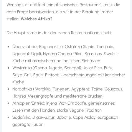
Wer sagt, er eröffnet „ein afrikanisches Restaurant“, muss die
erste Frage beantworten, die wir in der Beratung immer
stellen:
Welches Afrika?
Die Haupttröme in der deutschen Restaurantlandschaft:
Übersicht der Regionalstile: Ostafrika (Kenia, Tansania,
Uganda): Ugali, Nyama Choma, Pilau, Samosas, Swahili-
Küche mit arabischen und indischen Einflüssen
Westafrika (Ghana, Nigeria, Senegal): Jollof Rice, Fufu,
Suya-Grill, Egusi-Eintopf, Überschneidungen mit karibischer
Küche
Nordafrika (Marokko, Tunesien, Ägypten): Tajine, Couscous,
Harissa, Messingtöpfe und mediterrane Brücken
Äthiopien/Eritrea: Injera, Wat-Eintpöpfe, gemeinsames
Essen mit den Händen, starke vegane Tradition
Südafrika: Braai-Kultur, Bobotie, Cape Malay, europäisch
geprägte Fusion