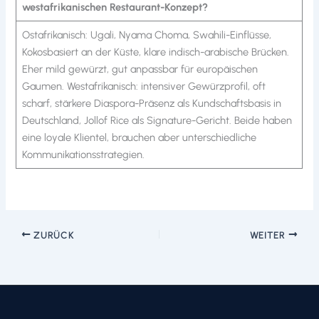
westafrikanischen Restaurant-Konzept?
Ostafrikanisch: Ugali, Nyama Choma, Swahili-Einflüsse,
Kokosbasiert an der Küste, klare indisch-arabische Brücken.
Eher mild gewürzt, gut anpassbar für europäischen
Gaumen. Westafrikanisch: intensiver Gewürzprofil, oft
scharf, stärkere Diaspora-Präsenz als Kundschaftsbasis in
Deutschland, Jollof Rice als Signature-Gericht. Beide haben
eine loyale Klientel, brauchen aber unterschiedliche
Kommunikationsstrategien.
ZURÜCK
WEITER