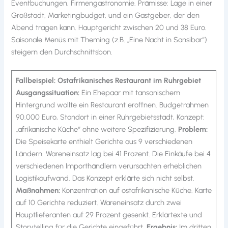
Eventbuchungen, Firmengastronomie. Prämisse: Lage in einer
Großstadt, Marketingbudget, und ein Gastgeber, der den
Abend tragen kann. Hauptgericht zwischen 20 und 38 Euro.
Saisonale Menüs mit Theming (z.B. „Eine Nacht in Sansibar“)
steigern den Durchschnittsbon.
Fallbeispiel: Ostafrikanisches Restaurant im Ruhrgebiet
Ausgangssituation:
Ein Ehepaar mit tansanischem
Hintergrund wollte ein Restaurant eröffnen. Budgetrahmen
90.000 Euro, Standort in einer Ruhrgebietsstadt, Konzept:
„afrikanische Küche“ ohne weitere Spezifizierung.
Problem:
Die Speisekarte enthielt Gerichte aus 9 verschiedenen
Ländern. Wareneinsatz lag bei 41 Prozent. Die Einkäufe bei 4
verschiedenen Importhändlern verursachten erheblichen
Logistikaufwand. Das Konzept erklärte sich nicht selbst.
Maßnahmen:
Konzentration auf ostafrikanische Küche. Karte
auf 10 Gerichte reduziert. Wareneinsatz durch zwei
Hauptlieferanten auf 29 Prozent gesenkt. Erklärtexte und
Storytelling für die Gerichte eingeführt.
Ergebnis:
Im dritten