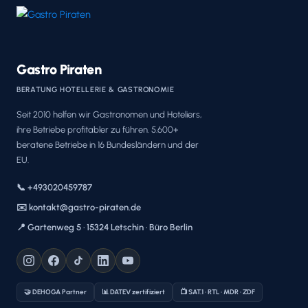
Gastro Piraten
BERATUNG HOTELLERIE & GASTRONOMIE
Seit 2010 helfen wir Gastronomen und Hoteliers,
ihre Betriebe profitabler zu führen. 5.600+
beratene Betriebe in 16 Bundesländern und der
EU.
📞 +493020459787
✉️ kontakt@gastro-piraten.de
📍 Gartenweg 5 · 15324 Letschin · Büro Berlin
🤝 DEHOGA Partner
📊 DATEV zertifiziert
📺 SAT.1 · RTL · MDR · ZDF