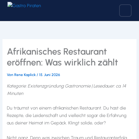
Zum
Inhalt
springen
Afrikanisches Restaurant
eröffnen: Was wirklich zählt
Von
Rene Kaplick
/
15. Juni 2026
Kategorie: Existenzgründung Gastronomie | Lesedauer: ca. 14
Minuten
Du träumst von einem afrikanischen Restaurant. Du hast die
Rezepte, die Leidenschaft und vielleicht sogar die Erfahrung
aus deiner Heimat im Gepäck. Klingt solide, oder?
Nicht ganz. Denn was zwischen Traum und Restauranterfolg