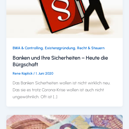
,
,
BWA & Controlling
Existenzgründung
Recht & Steuern
Banken und Ihre Sicherheiten – Heute die
Bürgschaft
Rene Kaplick
/
1. Juni 2020
Das Banken Sicherheiten wollen ist nicht wirklich neu.
Das sie es trotz Corona-Krise wollen ist auch nicht
ungewöhnlich. Oft ist […]