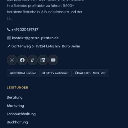
ihre Betriebe profitabler zu führen. 5.600+
beratene Betriebe in 16 Bundesländern und der
EU.
📞 +493020459787
✉️ kontakt@gastro-piraten.de
📍 Gartenweg 5 · 15324 Letschin · Büro Berlin
🤝 DEHOGA Partner
📊 DATEV zertifiziert
📺 SAT.1 · RTL · MDR · ZDF
LEISTUNGEN
Beratung
Marketing
Lohnbuchhaltung
Buchhaltung