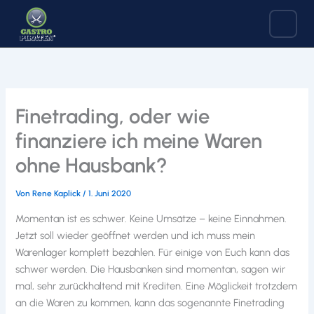
Zum
Inhalt
springen
Finetrading, oder wie
finanziere ich meine Waren
ohne Hausbank?
Von
Rene Kaplick
/
1. Juni 2020
Momentan ist es schwer. Keine Umsätze – keine Einnahmen.
Jetzt soll wieder geöffnet werden und ich muss mein
Warenlager komplett bezahlen. Für einige von Euch kann das
schwer werden. Die Hausbanken sind momentan, sagen wir
mal, sehr zurückhaltend mit Krediten. Eine Möglickeit trotzdem
an die Waren zu kommen, kann das sogenannte Finetrading