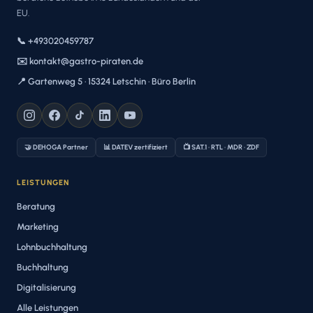
EU.
📞 +493020459787
✉️ kontakt@gastro-piraten.de
📍 Gartenweg 5 · 15324 Letschin · Büro Berlin
🤝 DEHOGA Partner
📊 DATEV zertifiziert
📺 SAT.1 · RTL · MDR · ZDF
LEISTUNGEN
Beratung
Marketing
Lohnbuchhaltung
Buchhaltung
Digitalisierung
Alle Leistungen