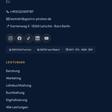
EU.
📞 +493020459787
✉️ kontakt@gastro-piraten.de
📍 Gartenweg 5 · 15324 Letschin · Büro Berlin
🤝 DEHOGA Partner
📊 DATEV zertifiziert
📺 SAT.1 · RTL · MDR · ZDF
LEISTUNGEN
Beratung
Marketing
Lohnbuchhaltung
Buchhaltung
Digitalisierung
Alle Leistungen