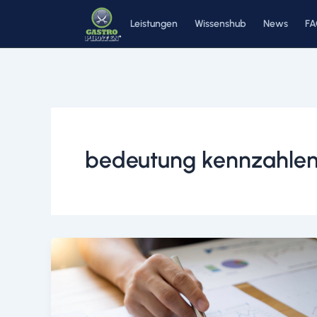
Zum
Leistungen
Wissenshub
News
F
Inhalt
springen
bedeutung kennzahlen