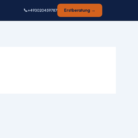
📞
Erstberatung →
+493020459787