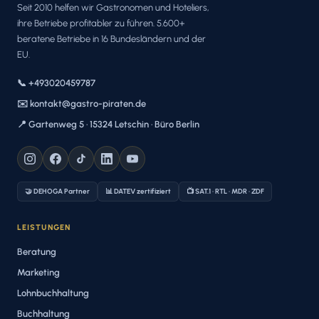
Seit 2010 helfen wir Gastronomen und Hoteliers,
ihre Betriebe profitabler zu führen. 5.600+
beratene Betriebe in 16 Bundesländern und der
EU.
📞 +493020459787
✉️ kontakt@gastro-piraten.de
📍 Gartenweg 5 · 15324 Letschin · Büro Berlin
🤝 DEHOGA Partner
📊 DATEV zertifiziert
📺 SAT.1 · RTL · MDR · ZDF
LEISTUNGEN
Beratung
Marketing
Lohnbuchhaltung
Buchhaltung