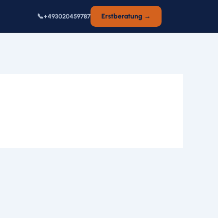
📞
Erstberatung →
+493020459787