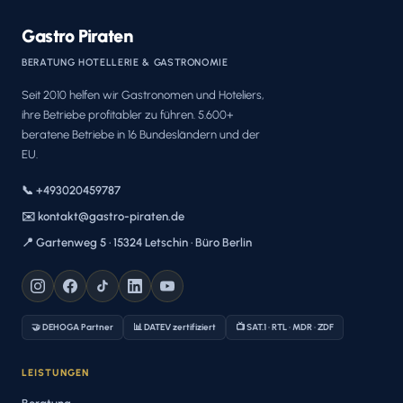
Gastro Piraten
BERATUNG HOTELLERIE & GASTRONOMIE
Seit 2010 helfen wir Gastronomen und Hoteliers,
ihre Betriebe profitabler zu führen. 5.600+
beratene Betriebe in 16 Bundesländern und der
EU.
📞 +493020459787
✉️ kontakt@gastro-piraten.de
📍 Gartenweg 5 · 15324 Letschin · Büro Berlin
🤝 DEHOGA Partner
📊 DATEV zertifiziert
📺 SAT.1 · RTL · MDR · ZDF
LEISTUNGEN