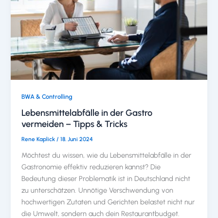
BWA & Controlling
Lebensmittelabfälle in der Gastro
vermeiden – Tipps & Tricks
Rene Kaplick
/
18. Juni 2024
Möchtest du wissen, wie du Lebensmittelabfälle in der
Gastronomie effektiv reduzieren kannst? Die
Bedeutung dieser Problematik ist in Deutschland nicht
zu unterschätzen. Unnötige Verschwendung von
hochwertigen Zutaten und Gerichten belastet nicht nur
die Umwelt, sondern auch dein Restaurantbudget.