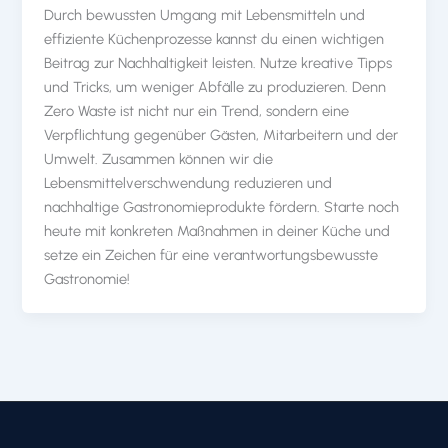
Durch bewussten Umgang mit Lebensmitteln und
effiziente Küchenprozesse kannst du einen wichtigen
Beitrag zur Nachhaltigkeit leisten. Nutze kreative Tipps
und Tricks, um weniger Abfälle zu produzieren. Denn
Zero Waste ist nicht nur ein Trend, sondern eine
Verpflichtung gegenüber Gästen, Mitarbeitern und der
Umwelt. Zusammen können wir die
Lebensmittelverschwendung reduzieren und
nachhaltige Gastronomieprodukte fördern. Starte noch
heute mit konkreten Maßnahmen in deiner Küche und
setze ein Zeichen für eine verantwortungsbewusste
Gastronomie!