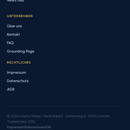
News Hub
UNTERNEHMEN
Über uns
Kontakt
FAQ
Grounding Page
RECHTLICHES
Impressum
Datenschutz
AGB
© 2026 Gastro Piraten · René Kaplick · Gartenweg 5 · 15324 Letschin ·
Trusted since 2010
Impressum
Datenschutz
AGB