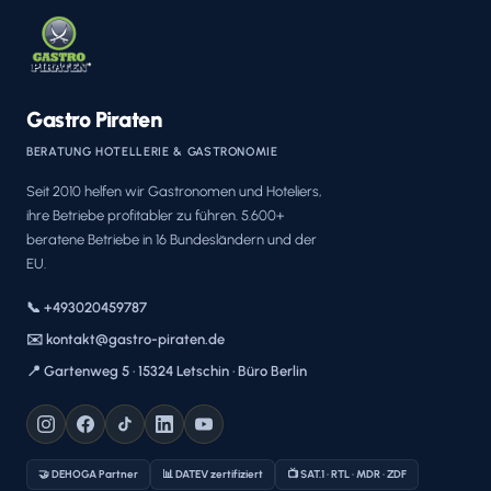
Gastro Piraten
BERATUNG HOTELLERIE & GASTRONOMIE
Seit 2010 helfen wir Gastronomen und Hoteliers,
ihre Betriebe profitabler zu führen. 5.600+
beratene Betriebe in 16 Bundesländern und der
EU.
📞 +493020459787
✉️ kontakt@gastro-piraten.de
📍 Gartenweg 5 · 15324 Letschin · Büro Berlin
🤝 DEHOGA Partner
📊 DATEV zertifiziert
📺 SAT.1 · RTL · MDR · ZDF