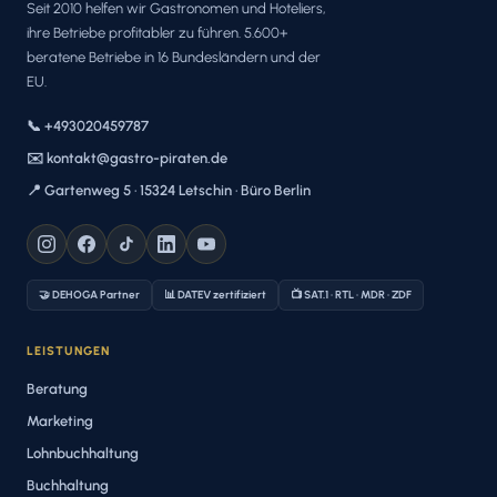
Seit 2010 helfen wir Gastronomen und Hoteliers,
ihre Betriebe profitabler zu führen. 5.600+
beratene Betriebe in 16 Bundesländern und der
EU.
📞 +493020459787
✉️ kontakt@gastro-piraten.de
📍 Gartenweg 5 · 15324 Letschin · Büro Berlin
🤝 DEHOGA Partner
📊 DATEV zertifiziert
📺 SAT.1 · RTL · MDR · ZDF
LEISTUNGEN
Beratung
Marketing
Lohnbuchhaltung
Buchhaltung