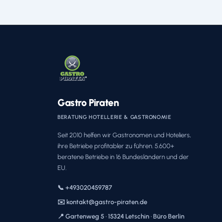
Gastro Piraten
BERATUNG HOTELLERIE & GASTRONOMIE
Seit 2010 helfen wir Gastronomen und Hoteliers,
ihre Betriebe profitabler zu führen. 5.600+
beratene Betriebe in 16 Bundesländern und der
EU.
📞 +493020459787
✉️ kontakt@gastro-piraten.de
📍 Gartenweg 5 · 15324 Letschin · Büro Berlin