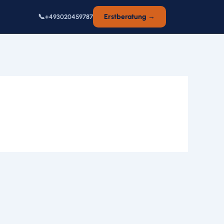
📞
Erstberatung →
+493020459787