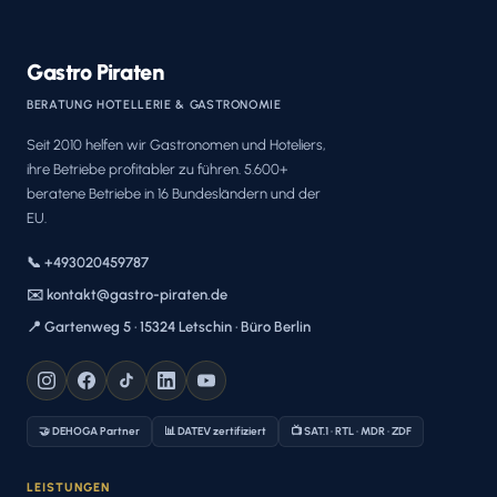
Gastro Piraten
BERATUNG HOTELLERIE & GASTRONOMIE
Seit 2010 helfen wir Gastronomen und Hoteliers,
ihre Betriebe profitabler zu führen. 5.600+
beratene Betriebe in 16 Bundesländern und der
EU.
📞 +493020459787
✉️ kontakt@gastro-piraten.de
📍 Gartenweg 5 · 15324 Letschin · Büro Berlin
🤝 DEHOGA Partner
📊 DATEV zertifiziert
📺 SAT.1 · RTL · MDR · ZDF
LEISTUNGEN