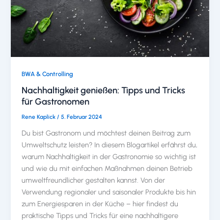
BWA & Controlling
Nachhaltigkeit genießen: Tipps und Tricks
für Gastronomen
Rene Kaplick
/
5. Februar 2024
Du bist Gastronom und möchtest deinen Beitrag zum
Umweltschutz leisten? In diesem Blogartikel erfährst du,
warum Nachhaltigkeit in der Gastronomie so wichtig ist
und wie du mit einfachen Maßnahmen deinen Betrieb
umweltfreundlicher gestalten kannst. Von der
Verwendung regionaler und saisonaler Produkte bis hin
zum Energiesparen in der Küche – hier findest du
praktische Tipps und Tricks für eine nachhaltigere