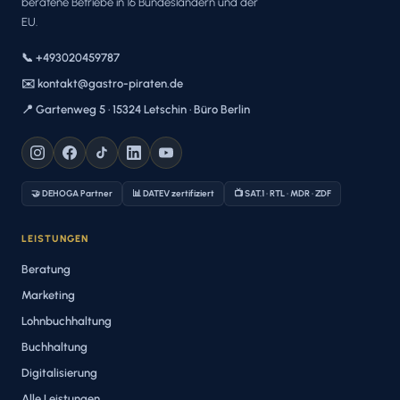
beratene Betriebe in 16 Bundesländern und der
EU.
📞 +493020459787
✉️ kontakt@gastro-piraten.de
📍 Gartenweg 5 · 15324 Letschin · Büro Berlin
🤝 DEHOGA Partner
📊 DATEV zertifiziert
📺 SAT.1 · RTL · MDR · ZDF
LEISTUNGEN
Beratung
Marketing
Lohnbuchhaltung
Buchhaltung
Digitalisierung
Alle Leistungen