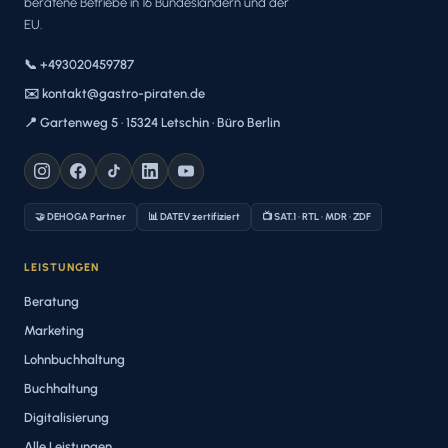
beratene Betriebe in 16 Bundesländern und der
EU.
📞 +493020459787
✉️ kontakt@gastro-piraten.de
📍 Gartenweg 5 · 15324 Letschin · Büro Berlin
🤝 DEHOGA Partner
📊 DATEV zertifiziert
📺 SAT.1 · RTL · MDR · ZDF
LEISTUNGEN
Beratung
Marketing
Lohnbuchhaltung
Buchhaltung
Digitalisierung
Alle Leistungen