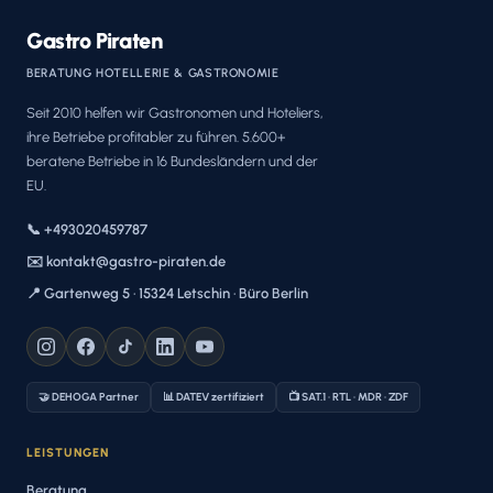
Gastro Piraten
BERATUNG HOTELLERIE & GASTRONOMIE
Seit 2010 helfen wir Gastronomen und Hoteliers,
ihre Betriebe profitabler zu führen. 5.600+
beratene Betriebe in 16 Bundesländern und der
EU.
📞 +493020459787
✉️ kontakt@gastro-piraten.de
📍 Gartenweg 5 · 15324 Letschin · Büro Berlin
🤝 DEHOGA Partner
📊 DATEV zertifiziert
📺 SAT.1 · RTL · MDR · ZDF
LEISTUNGEN
Beratung