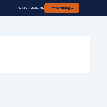
📞
Erstberatung →
+493020459787