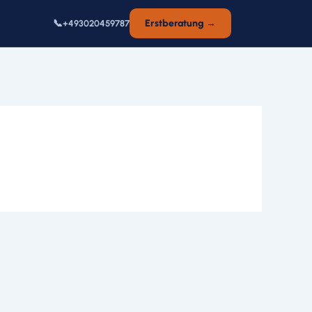
📞
Erstberatung →
+493020459787