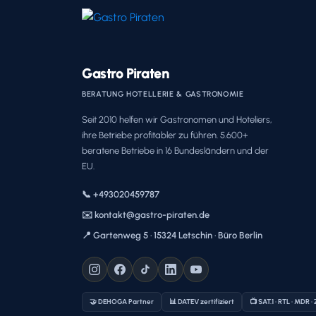
Gastro Piraten
BERATUNG HOTELLERIE & GASTRONOMIE
Seit 2010 helfen wir Gastronomen und Hoteliers,
ihre Betriebe profitabler zu führen. 5.600+
beratene Betriebe in 16 Bundesländern und der
EU.
📞 +493020459787
✉️ kontakt@gastro-piraten.de
📍 Gartenweg 5 · 15324 Letschin · Büro Berlin
🤝 DEHOGA Partner
📊 DATEV zertifiziert
📺 SAT.1 · RTL · MDR ·