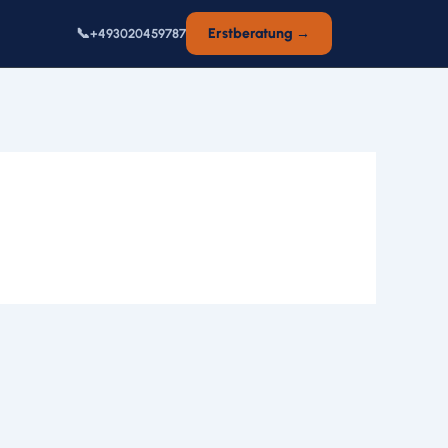
📞
Erstberatung →
+493020459787