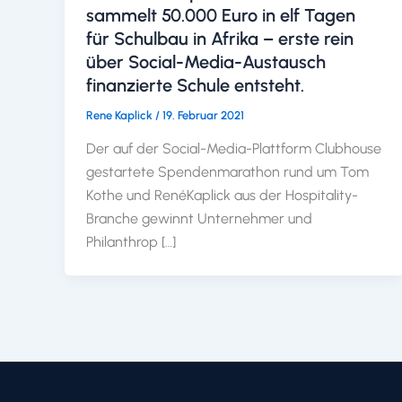
sammelt 50.000 Euro in elf Tagen
für Schulbau in Afrika – erste rein
über Social-Media-Austausch
finanzierte Schule entsteht.
Rene Kaplick
/
19. Februar 2021
Der auf der Social-Media-Plattform Clubhouse
gestartete Spendenmarathon rund um Tom
Kothe und RenéKaplick aus der Hospitality-
Branche gewinnt Unternehmer und
Philanthrop […]