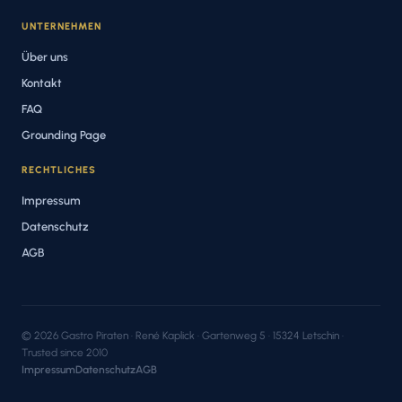
UNTERNEHMEN
Über uns
Kontakt
FAQ
Grounding Page
RECHTLICHES
Impressum
Datenschutz
AGB
© 2026 Gastro Piraten · René Kaplick · Gartenweg 5 · 15324 Letschin ·
Trusted since 2010
Impressum
Datenschutz
AGB