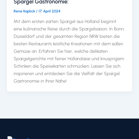
Spargel Gastronomie:
Rene Kaplick
/
17. April 2024
Mit dem ersten zarten Spargel aus Holland beginnt
eine kulinarische Reise durch die Spargelsaison. In Bonn,
Düsseldorf und der gesamten Region NRW bieten die
besten Restaurants köstliche Kreationen mit dem edlen
Gemüse an. Erfahren Sie hier, welche delikaten
Spargelgerichte mit feiner Hollandaise und knusprigem
Schinken die Speisekarten schmücken. Lassen Sie sich
inspirieren und entdecken Sie die Vielfalt der Spargel
Gastronomie in Ihrer Nähe!