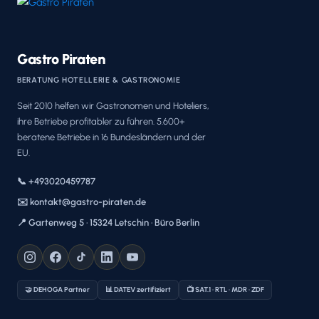
Gastro Piraten
BERATUNG HOTELLERIE & GASTRONOMIE
Seit 2010 helfen wir Gastronomen und Hoteliers,
ihre Betriebe profitabler zu führen. 5.600+
beratene Betriebe in 16 Bundesländern und der
EU.
📞 +493020459787
✉️ kontakt@gastro-piraten.de
📍 Gartenweg 5 · 15324 Letschin · Büro Berlin
🤝 DEHOGA Partner
📊 DATEV zertifiziert
📺 SAT.1 · RTL · MDR · ZDF