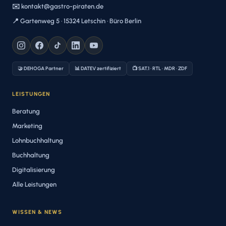
✉️ kontakt@gastro-piraten.de
📍 Gartenweg 5 · 15324 Letschin · Büro Berlin
🤝 DEHOGA Partner
📊 DATEV zertifiziert
📺 SAT.1 · RTL · MDR · ZDF
LEISTUNGEN
Beratung
Marketing
Lohnbuchhaltung
Buchhaltung
Digitalisierung
Alle Leistungen
WISSEN & NEWS