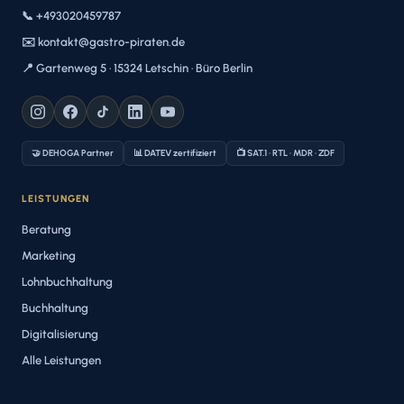
📞 +493020459787
✉️ kontakt@gastro-piraten.de
📍 Gartenweg 5 · 15324 Letschin · Büro Berlin
🤝 DEHOGA Partner
📊 DATEV zertifiziert
📺 SAT.1 · RTL · MDR · ZDF
LEISTUNGEN
Beratung
Marketing
Lohnbuchhaltung
Buchhaltung
Digitalisierung
Alle Leistungen