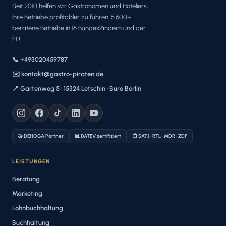
Seit 2010 helfen wir Gastronomen und Hoteliers,
ihre Betriebe profitabler zu führen. 5.600+
beratene Betriebe in 16 Bundesländern und der
EU.
📞 +493020459787
✉️ kontakt@gastro-piraten.de
📍 Gartenweg 5 · 15324 Letschin · Büro Berlin
🤝 DEHOGA Partner
📊 DATEV zertifiziert
📺 SAT.1 · RTL · MDR · ZDF
LEISTUNGEN
Beratung
Marketing
Lohnbuchhaltung
Buchhaltung