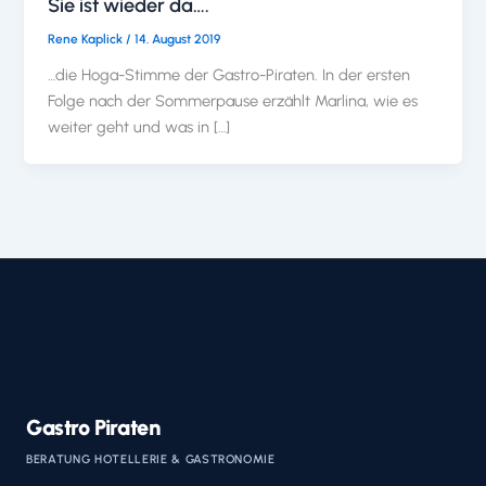
Sie ist wieder da….
Rene Kaplick
/
14. August 2019
…die Hoga-Stimme der Gastro-Piraten. In der ersten
Folge nach der Sommerpause erzählt Marlina, wie es
weiter geht und was in […]
Gastro Piraten
BERATUNG HOTELLERIE & GASTRONOMIE