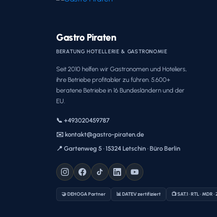
Gastro Piraten
BERATUNG HOTELLERIE & GASTRONOMIE
Seit 2010 helfen wir Gastronomen und Hoteliers,
ihre Betriebe profitabler zu führen. 5.600+
beratene Betriebe in 16 Bundesländern und der
EU.
📞 +493020459787
✉️ kontakt@gastro-piraten.de
📍 Gartenweg 5 · 15324 Letschin · Büro Berlin
🤝 DEHOGA Partner
📊 DATEV zertifiziert
📺 SAT.1 · RTL · MDR ·