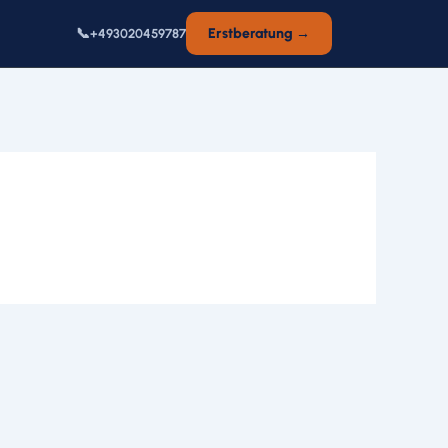
📞
Erstberatung →
+493020459787