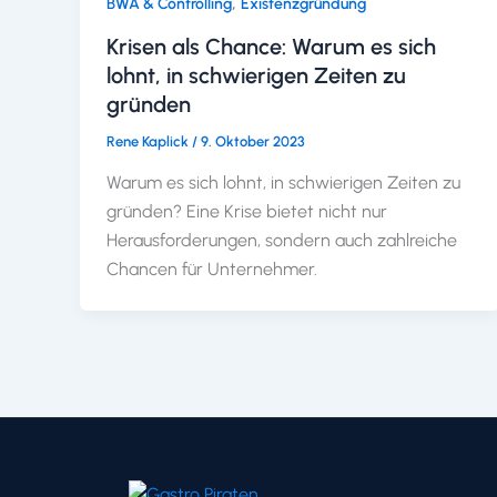
,
BWA & Controlling
Existenzgründung
Krisen als Chance: Warum es sich
lohnt, in schwierigen Zeiten zu
gründen
Rene Kaplick
/
9. Oktober 2023
Warum es sich lohnt, in schwierigen Zeiten zu
gründen? Eine Krise bietet nicht nur
Herausforderungen, sondern auch zahlreiche
Chancen für Unternehmer.