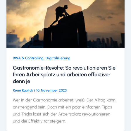
,
BWA & Controlling
Digitalisierung
Gastronomie-Revolte: So revolutionieren Sie
Ihren Arbeitsplatz und arbeiten effektiver
denn je
Rene Kaplick
/
10. November 2023
Wer in der Gastronomie arbeitet, weiß: Der Alltag kann
anstrengend sein. Doch mit ein paar einfachen Tipps
und Tricks lässt sich der Arbeitsplatz revolutionieren
und die Effektivität steigern.