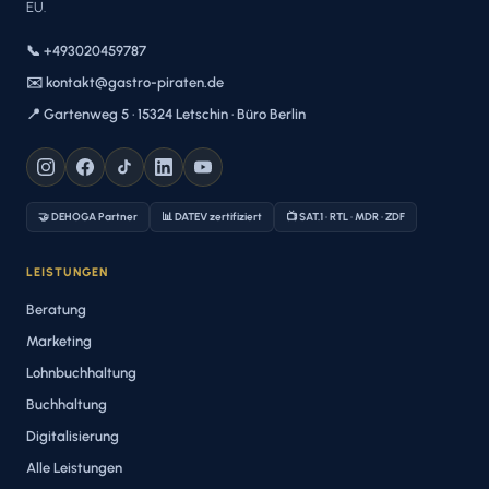
EU.
📞 +493020459787
✉️ kontakt@gastro-piraten.de
📍 Gartenweg 5 · 15324 Letschin · Büro Berlin
🤝 DEHOGA Partner
📊 DATEV zertifiziert
📺 SAT.1 · RTL · MDR · ZDF
LEISTUNGEN
Beratung
Marketing
Lohnbuchhaltung
Buchhaltung
Digitalisierung
Alle Leistungen