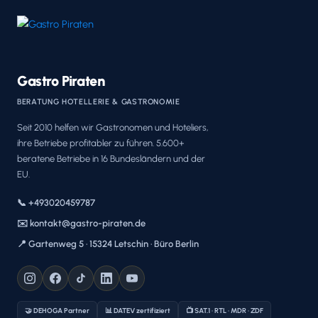
Gastro Piraten
BERATUNG HOTELLERIE & GASTRONOMIE
Seit 2010 helfen wir Gastronomen und Hoteliers,
ihre Betriebe profitabler zu führen. 5.600+
beratene Betriebe in 16 Bundesländern und der
EU.
📞 +493020459787
✉️ kontakt@gastro-piraten.de
📍 Gartenweg 5 · 15324 Letschin · Büro Berlin
🤝 DEHOGA Partner
📊 DATEV zertifiziert
📺 SAT.1 · RTL · MDR · ZDF