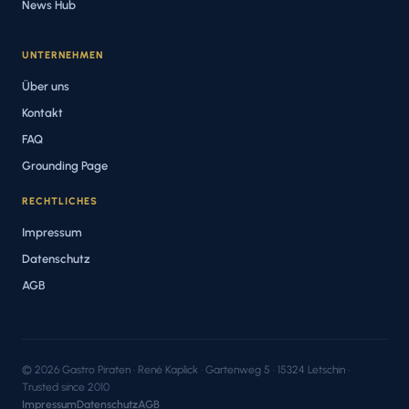
News Hub
UNTERNEHMEN
Über uns
Kontakt
FAQ
Grounding Page
RECHTLICHES
Impressum
Datenschutz
AGB
© 2026 Gastro Piraten · René Kaplick · Gartenweg 5 · 15324 Letschin ·
Trusted since 2010
Impressum
Datenschutz
AGB