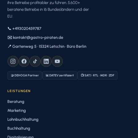
ihre Betriebe profitabler zu führen. 5.600+
beratene Betriebe in 16 Bundesländern und der
EU.
📞 +493020459787
✉️ kontakt@gastro-piraten.de
📍 Gartenweg 5 · 15324 Letschin · Büro Berlin
🤝 DEHOGA Partner
📊 DATEV zertifiziert
📺 SAT.1 · RTL · MDR · ZDF
LEISTUNGEN
Beratung
Marketing
Lohnbuchhaltung
Buchhaltung
Digitalisierung