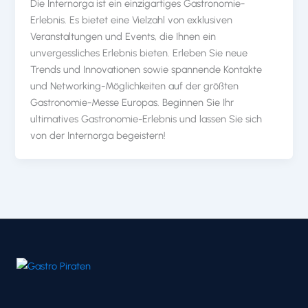
Die Internorga ist ein einzigartiges Gastronomie-
Erlebnis. Es bietet eine Vielzahl von exklusiven
Veranstaltungen und Events, die Ihnen ein
unvergessliches Erlebnis bieten. Erleben Sie neue
Trends und Innovationen sowie spannende Kontakte
und Networking-Möglichkeiten auf der größten
Gastronomie-Messe Europas. Beginnen Sie Ihr
ultimatives Gastronomie-Erlebnis und lassen Sie sich
von der Internorga begeistern!