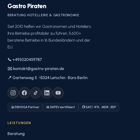
Gastro Piraten
BERATUNG HOTELLERIE & GASTRONOMIE
Seit 2010 helfen wir Gastronomen und Hoteliers,
ihre Betriebe profitabler zu führen. 5.600+
beratene Betriebe in 16 Bundesländern und der
EU.
📞 +493020459787
✉️ kontakt@gastro-piraten.de
📍 Gartenweg 5 · 15324 Letschin · Büro Berlin
🤝 DEHOGA Partner
📊 DATEV zertifiziert
📺 SAT.1 · RTL · MDR · ZDF
LEISTUNGEN
Beratung