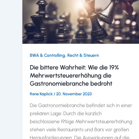
,
BWA & Controlling
Recht & Steuern
Die bittere Wahrheit: Wie die 19%
Mehrwertsteuererhöhung die
Gastronomiebranche bedroht
Rene Kaplick
/
20. November 2023
Die Gastronomiebranche befindet sich in einer
prekären Lage: Durch die kürzlich
beschlossene 19%ige Mehrwertsteuererhöhung
stehen viele Restaurants und Bars vor großen
Herausforderungen. Die Auswirkungen auf die