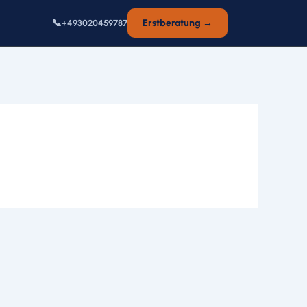
📞
Erstberatung →
+493020459787