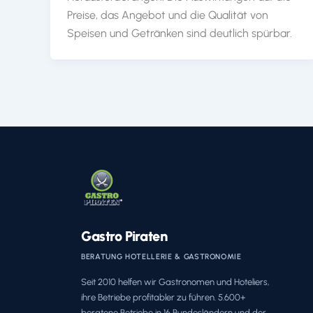
Preise, das Angebot und die Qualität von
Speisen und Getränken sind deutlich spürbar.
Gastro Piraten
BERATUNG HOTELLERIE & GASTRONOMIE
Seit 2010 helfen wir Gastronomen und Hoteliers,
ihre Betriebe profitabler zu führen. 5.600+
beratene Betriebe in 16 Bundesländern und der