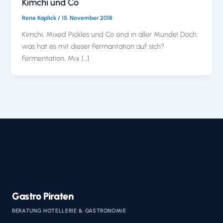
Kimchi und Co
Rene Kaplick
/
15. November 2018
Kimchi, Mixed Pickles und Co sind in aller Munde! Doch
was hat es mit dieser Fermantation auf sich?
Fermentation, Mix […]
Gastro Piraten
BERATUNG HOTELLERIE & GASTRONOMIE