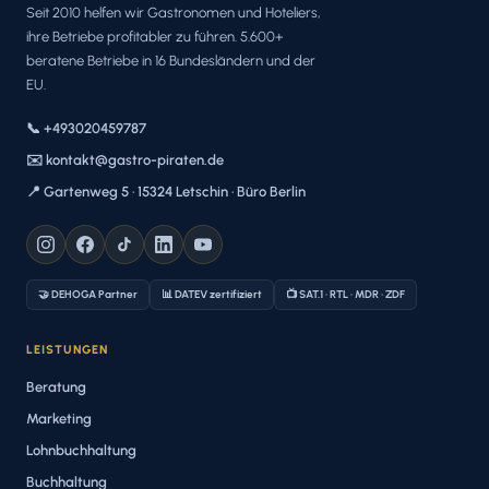
Seit 2010 helfen wir Gastronomen und Hoteliers,
ihre Betriebe profitabler zu führen. 5.600+
beratene Betriebe in 16 Bundesländern und der
EU.
📞 +493020459787
✉️ kontakt@gastro-piraten.de
📍 Gartenweg 5 · 15324 Letschin · Büro Berlin
🤝 DEHOGA Partner
📊 DATEV zertifiziert
📺 SAT.1 · RTL · MDR · ZDF
LEISTUNGEN
Beratung
Marketing
Lohnbuchhaltung
Buchhaltung