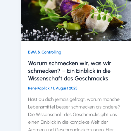
BWA & Controlling
Warum schmecken wir, was wir
schmecken? – Ein Einblick in die
Wissenschaft des Geschmacks
Rene Kaplick
/
1. August 2023
Hast du dich jemals gefragt, warum manche
Lebensmittel besser schmecken als andere?
Die Wissenschaft des Geschmacks gibt uns
einen Einblick in die komplexe Welt der
Aromen und Geschmacksrichtungen. Hier