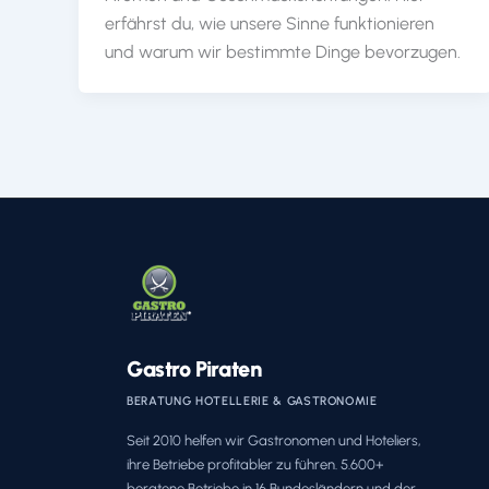
erfährst du, wie unsere Sinne funktionieren
und warum wir bestimmte Dinge bevorzugen.
Gastro Piraten
BERATUNG HOTELLERIE & GASTRONOMIE
Seit 2010 helfen wir Gastronomen und Hoteliers,
ihre Betriebe profitabler zu führen. 5.600+
beratene Betriebe in 16 Bundesländern und der