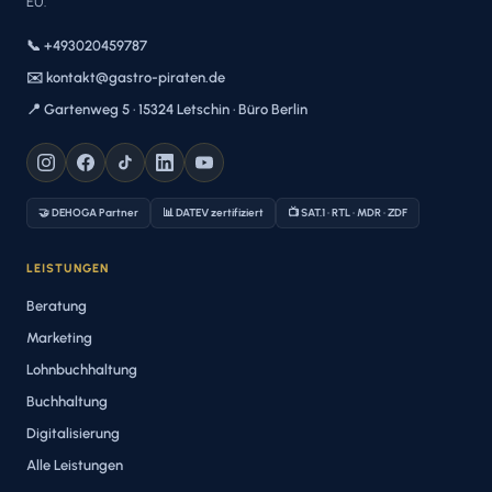
EU.
📞 +493020459787
✉️ kontakt@gastro-piraten.de
📍 Gartenweg 5 · 15324 Letschin · Büro Berlin
🤝 DEHOGA Partner
📊 DATEV zertifiziert
📺 SAT.1 · RTL · MDR · ZDF
LEISTUNGEN
Beratung
Marketing
Lohnbuchhaltung
Buchhaltung
Digitalisierung
Alle Leistungen