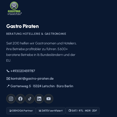
Gastro Piraten
BERATUNG HOTELLERIE & GASTRONOMIE
Seit 2010 helfen wir Gastronomen und Hoteliers,
ihre Betriebe profitabler zu führen. 5.600+
beratene Betriebe in 16 Bundesländern und der
EU.
📞 +493020459787
✉️ kontakt@gastro-piraten.de
📍 Gartenweg 5 · 15324 Letschin · Büro Berlin
🤝 DEHOGA Partner
📊 DATEV zertifiziert
📺 SAT.1 · RTL · MDR · ZDF