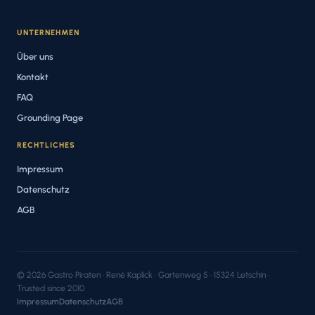
UNTERNEHMEN
Über uns
Kontakt
FAQ
Grounding Page
RECHTLICHES
Impressum
Datenschutz
AGB
© 2026 Gastro Piraten · René Kaplick · Gartenweg 5 · 15324 Letschin ·
Trusted since 2010
Impressum
Datenschutz
AGB