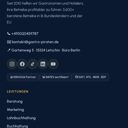
Seit 2010 helfen wir Gastronomen und Hoteliers,
ihre Betriebe profitabler zu führen. 5.600+
beratene Betriebe in 16 Bundesländern und der
EU.
📞 +493020459787
✉️ kontakt@gastro-piraten.de
📍 Gartenweg 5 · 15324 Letschin · Büro Berlin
🤝 DEHOGA Partner
📊 DATEV zertifiziert
📺 SAT.1 · RTL · MDR · ZDF
LEISTUNGEN
Beratung
Marketing
Lohnbuchhaltung
Buchhaltung