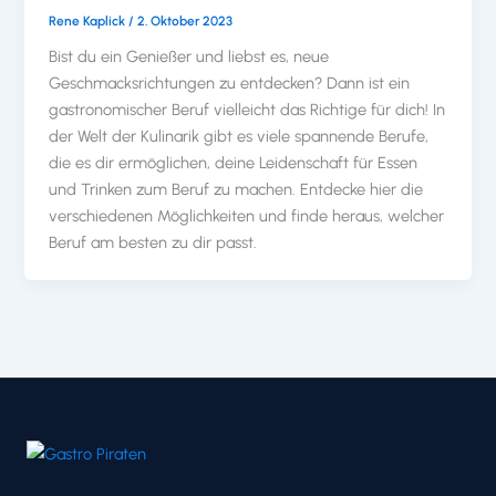
Rene Kaplick
/
2. Oktober 2023
Bist du ein Genießer und liebst es, neue
Geschmacksrichtungen zu entdecken? Dann ist ein
gastronomischer Beruf vielleicht das Richtige für dich! In
der Welt der Kulinarik gibt es viele spannende Berufe,
die es dir ermöglichen, deine Leidenschaft für Essen
und Trinken zum Beruf zu machen. Entdecke hier die
verschiedenen Möglichkeiten und finde heraus, welcher
Beruf am besten zu dir passt.