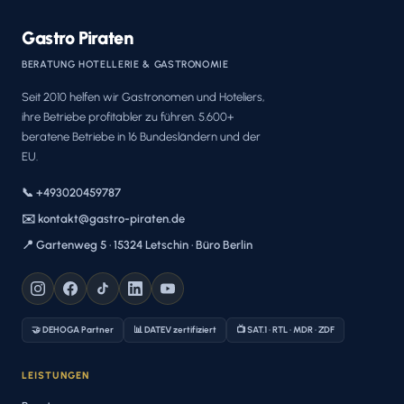
Gastro Piraten
BERATUNG HOTELLERIE & GASTRONOMIE
Seit 2010 helfen wir Gastronomen und Hoteliers,
ihre Betriebe profitabler zu führen. 5.600+
beratene Betriebe in 16 Bundesländern und der
EU.
📞 +493020459787
✉️ kontakt@gastro-piraten.de
📍 Gartenweg 5 · 15324 Letschin · Büro Berlin
🤝 DEHOGA Partner
📊 DATEV zertifiziert
📺 SAT.1 · RTL · MDR · ZDF
LEISTUNGEN