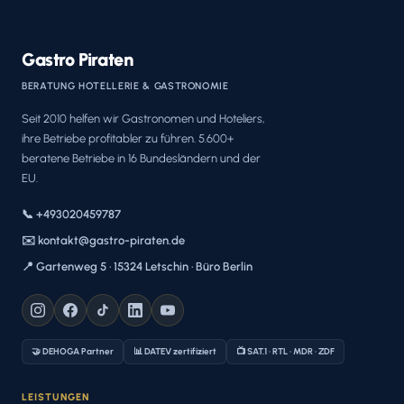
Gastro Piraten
BERATUNG HOTELLERIE & GASTRONOMIE
Seit 2010 helfen wir Gastronomen und Hoteliers,
ihre Betriebe profitabler zu führen. 5.600+
beratene Betriebe in 16 Bundesländern und der
EU.
📞 +493020459787
✉️ kontakt@gastro-piraten.de
📍 Gartenweg 5 · 15324 Letschin · Büro Berlin
🤝 DEHOGA Partner
📊 DATEV zertifiziert
📺 SAT.1 · RTL · MDR · ZDF
LEISTUNGEN