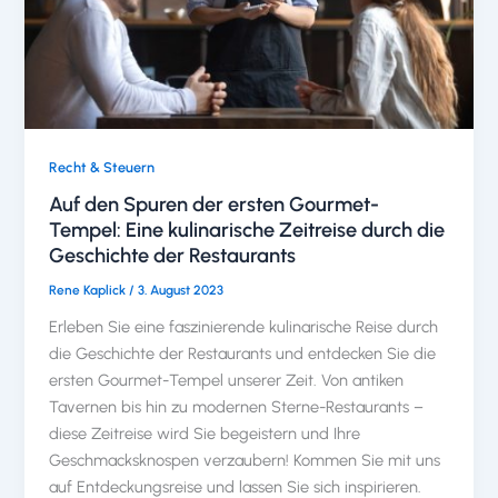
Recht & Steuern
Auf den Spuren der ersten Gourmet-
Tempel: Eine kulinarische Zeitreise durch die
Geschichte der Restaurants
Rene Kaplick
/
3. August 2023
Erleben Sie eine faszinierende kulinarische Reise durch
die Geschichte der Restaurants und entdecken Sie die
ersten Gourmet-Tempel unserer Zeit. Von antiken
Tavernen bis hin zu modernen Sterne-Restaurants –
diese Zeitreise wird Sie begeistern und Ihre
Geschmacksknospen verzaubern! Kommen Sie mit uns
auf Entdeckungsreise und lassen Sie sich inspirieren.