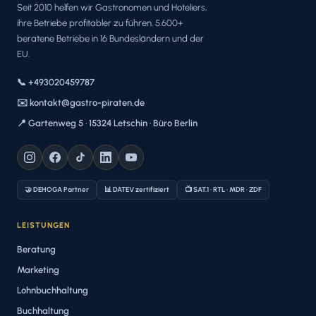
Seit 2010 helfen wir Gastronomen und Hoteliers,
ihre Betriebe profitabler zu führen. 5.600+
beratene Betriebe in 16 Bundesländern und der
EU.
📞 +493020459787
✉️ kontakt@gastro-piraten.de
📍 Gartenweg 5 · 15324 Letschin · Büro Berlin
🤝 DEHOGA Partner
📊 DATEV zertifiziert
📺 SAT.1 · RTL · MDR · ZDF
LEISTUNGEN
Beratung
Marketing
Lohnbuchhaltung
Buchhaltung